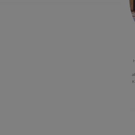
H
a
K