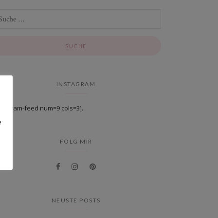
INSTAGRAM
stagram-feed num=9 cols=3].
e
FOLG MIR
NEUSTE POSTS