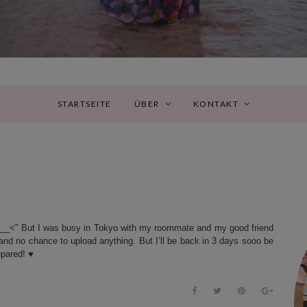
STARTSEITE
ÜBER
KONTAKT
! >__<” But I was busy in Tokyo with my roommate and my good friend
and no chance to upload anything. But I’ll be back in 3 days sooo be
epared! ♥